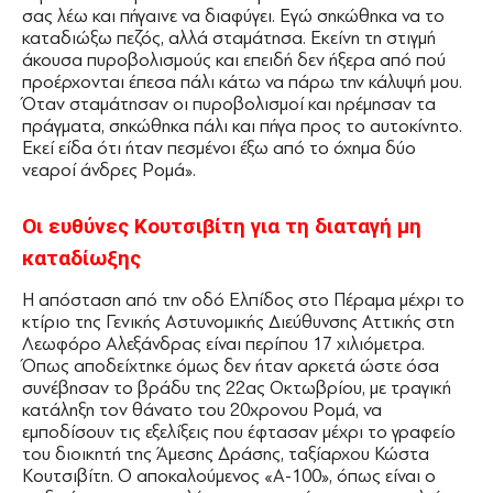
σας λέω και πήγαινε να διαφύγει. Εγώ σηκώθηκα να το
καταδιώξω πεζός, αλλά σταμάτησα. Εκείνη τη στιγμή
άκουσα πυροβολισμούς και επειδή δεν ήξερα από πού
προέρχονται έπεσα πάλι κάτω να πάρω την κάλυψή μου.
Όταν σταμάτησαν οι πυροβολισμοί και ηρέμησαν τα
πράγματα, σηκώθηκα πάλι και πήγα προς το αυτοκίνητο.
Εκεί είδα ότι ήταν πεσμένοι έξω από το όχημα δύο
νεαροί άνδρες Ρομά».
Οι ευθύνες Κουτσιβίτη για τη διαταγή µη
καταδίωξης
Η απόσταση από την οδό Ελπίδος στο Πέραμα μέχρι το
κτίριο της Γενικής Αστυνομικής ∆ιεύθυνσης Αττικής στη
Λεωφόρο Αλεξάνδρας είναι περίπου 17 χιλιόμετρα.
Όπως αποδείχτηκε όμως δεν ήταν αρκετά ώστε όσα
συνέβησαν το βράδυ της 22ας Οκτωβρίου, με τραγική
κατάληξη τον θάνατο του 20χρονου Ρομά, να
εμποδίσουν τις εξελίξεις που έφτασαν μέχρι το γραφείο
του διοικητή της Άμεσης ∆ράσης, ταξίαρχου Κώστα
Κουτσιβίτη. Ο αποκαλούμενος «Α-100», όπως είναι ο