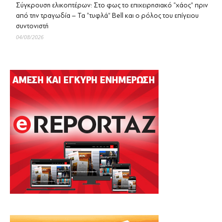
Σύγκρουση ελικοπτέρων: Στο φως το επιχειρησιακό “χάος” πριν
από την τραγωδία – Τα “τυφλά” Bell και ο ρόλος του επίγειου
συντονιστή
04/08/2026