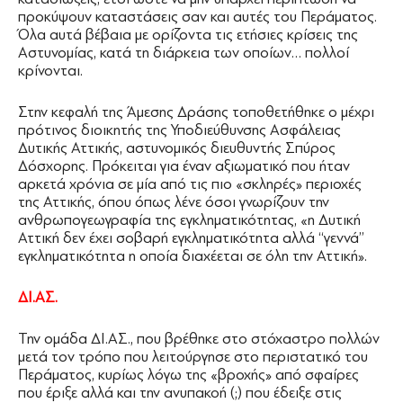
προκύψουν καταστάσεις σαν και αυτές του Περάματος.
Όλα αυτά βέβαια με ορίζοντα τις ετήσιες κρίσεις της
Αστυνομίας, κατά τη διάρκεια των οποίων… πολλοί
κρίνονται.
Στην κεφαλή της Άμεσης ∆ράσης τοποθετήθηκε ο μέχρι
πρότινος διοικητής της Υποδιεύθυνσης Ασφάλειας
∆υτικής Αττικής, αστυνομικός διευθυντής Σπύρος
∆όσχορης. Πρόκειται για έναν αξιωματικό που ήταν
αρκετά χρόνια σε μία από τις πιο «σκληρές» περιοχές
της Αττικής, όπου όπως λένε όσοι γνωρίζουν την
ανθρωπογεωγραφία της εγκληματικότητας, «η ∆υτική
Αττική δεν έχει σοβαρή εγκληματικότητα αλλά ‘‘γεννά’’
εγκληματικότητα η οποία διαχέεται σε όλη την Αττική».
∆Ι.ΑΣ.
Την ομάδα ∆Ι.ΑΣ., που βρέθηκε στο στόχαστρο πολλών
μετά τον τρόπο που λειτούργησε στο περιστατικό του
Περάματος, κυρίως λόγω της «βροχής» από σφαίρες
που έριξε αλλά και την ανυπακοή (;) που έδειξε στις