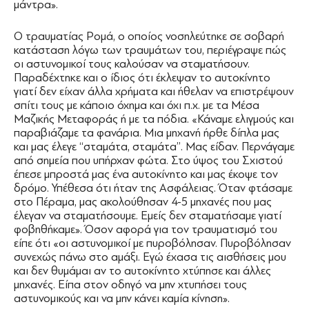
μάντρα».
Ο τραυματίας Ρομά, ο οποίος νοσηλεύτηκε σε σοβαρή
κατάσταση λόγω των τραυμάτων του, περιέγραψε πώς
οι αστυνομικοί τους καλούσαν να σταματήσουν.
Παραδέχτηκε και ο ίδιος ότι έκλεψαν το αυτοκίνητο
γιατί δεν είχαν άλλα χρήματα και ήθελαν να επιστρέψουν
σπίτι τους με κάποιο όχημα και όχι π.χ. με τα Μέσα
Μαζικής Μεταφοράς ή με τα πόδια. «Κάναμε ελιγμούς και
παραβιάζαμε τα φανάρια. Μια μηχανή ήρθε δίπλα μας
και μας έλεγε ‘‘σταμάτα, σταμάτα’’. Μας είδαν. Περνάγαμε
από σημεία που υπήρχαν φώτα. Στο ύψος του Σχιστού
έπεσε μπροστά μας ένα αυτοκίνητο και μας έκοψε τον
δρόμο. Υπέθεσα ότι ήταν της Ασφάλειας. Όταν φτάσαμε
στο Πέραμα, μας ακολούθησαν 4-5 μηχανές που μας
έλεγαν να σταματήσουμε. Εμείς δεν σταματήσαμε γιατί
φοβηθήκαμε». Όσον αφορά για τον τραυματισμό του
είπε ότι «οι αστυνομικοί με πυροβόλησαν. Πυροβόλησαν
συνεχώς πάνω στο αμάξι. Εγώ έχασα τις αισθήσεις μου
και δεν θυμάμαι αν το αυτοκίνητο χτύπησε και άλλες
μηχανές. Είπα στον οδηγό να μην χτυπήσει τους
αστυνομικούς και να μην κάνει καμία κίνηση».