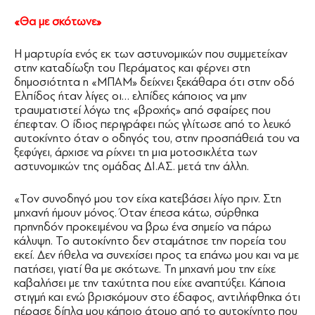
«Θα με σκότωνε»
Η μαρτυρία ενός εκ των αστυνομικών που συμμετείχαν
στην καταδίωξη του Περάματος και φέρνει στη
δημοσιότητα η «ΜΠΑΜ» δείχνει ξεκάθαρα ότι στην οδό
Ελπίδος ήταν λίγες οι… ελπίδες κάποιος να μην
τραυματιστεί λόγω της «βροχής» από σφαίρες που
έπεφταν. Ο ίδιος περιγράφει πώς γλίτωσε από το λευκό
αυτοκίνητο όταν ο οδηγός του, στην προσπάθειά του να
ξεφύγει, άρχισε να ρίχνει τη μια μοτοσικλέτα των
αστυνομικών της ομάδας ∆Ι.ΑΣ. μετά την άλλη.
«Τον συνοδηγό μου τον είχα κατεβάσει λίγο πριν. Στη
μηχανή ήμουν μόνος. Όταν έπεσα κάτω, σύρθηκα
πρηνηδόν προκειμένου να βρω ένα σημείο να πάρω
κάλυψη. Το αυτοκίνητο δεν σταμάτησε την πορεία του
εκεί. ∆εν ήθελα να συνεχίσει προς τα επάνω μου και να με
πατήσει, γιατί θα με σκότωνε. Τη μηχανή μου την είχε
καβαλήσει με την ταχύτητα που είχε αναπτύξει. Κάποια
στιγμή και ενώ βρισκόμουν στο έδαφος, αντιλήφθηκα ότι
πέρασε δίπλα μου κάποιο άτομο από το αυτοκίνητο που