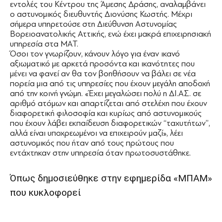
εντολές του Κέντρου της Άμεσης ∆ράσης, αναλαμβάνει
ο αστυνομικός διευθυντής ∆ιονύσης Κωστής. Μέχρι
σήμερα υπηρετούσε στη ∆ιεύθυνση Αστυνομίας
Βορειοανατολικής Αττικής, ενώ έχει μακρά επιχειρησιακή
υπηρεσία στα ΜΑΤ.
Όσοι τον γνωρίζουν, κάνουν λόγο για έναν ικανό
αξιωματικό με αρκετά προσόντα και ικανότητες που
μένει να φανεί αν θα τον βοηθήσουν να βάλει σε νέα
πορεία μια από τις υπηρεσίες που έχουν μεγάλη αποδοχή
από την κοινή γνώμη. «Έχει μεγαλώσει πολύ η ∆Ι.ΑΣ. σε
αριθμό ατόμων και απαρτίζεται από στελέχη που έχουν
διαφορετική φιλοσοφία και κυρίως από αστυνομικούς
που έχουν λάβει εκπαίδευση διαφορετικών ‘‘ταχυτήτων’’,
αλλά είναι υποχρεωμένοι να επιχειρούν μαζί», λέει
αστυνομικός που ήταν από τους πρώτους που
εντάχτηκαν στην υπηρεσία όταν πρωτοσυστάθηκε.
Όπως δημοσιεύθηκε στην εφημερίδα
«ΜΠΑΜ»
που κυκλοφορεί