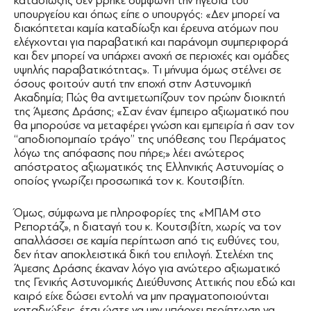
καταδίωξης δεν βρήκε σύμφωνη την ηγεσία του
υπουργείου και όπως είπε ο υπουργός: «∆εν μπορεί να
διακόπτεται καμία καταδίωξη και έρευνα ατόμων που
ελέγχονται για παραβατική και παράνομη συμπεριφορά
και δεν μπορεί να υπάρχει ανοχή σε περιοχές και ομάδες
υψηλής παραβατικότητας». Τι μήνυμα όμως στέλνει σε
όσους φοιτούν αυτή την εποχή στην Αστυνομική
Ακαδημία; Πώς θα αντιμετωπίζουν τον πρώην διοικητή
της Άμεσης ∆ράσης; «Σαν έναν έμπειρο αξιωματικό που
θα μπορούσε να μεταφέρει γνώση και εμπειρία ή σαν τον
‘‘αποδιοπομπαίο τράγο’’ της υπόθεσης του Περάματος
λόγω της απόφασης που πήρε;» λέει ανώτερος
απόστρατος αξιωματικός της Ελληνικής Αστυνομίας ο
οποίος γνωρίζει προσωπικά τον κ. Κουτσιβίτη.
Όμως, σύμφωνα με πληροφορίες της «ΜΠΑΜ στο
Ρεπορτάζ», η διαταγή του κ. Κουτσιβίτη, χωρίς να τον
απαλλάσσει σε καμία περίπτωση από τις ευθύνες του,
δεν ήταν αποκλειστικά δική του επιλογή. Στελέχη της
Άμεσης ∆ράσης έκαναν λόγο για ανώτερο αξιωματικό
της Γενικής Αστυνομικής ∆ιεύθυνσης Αττικής που εδώ και
καιρό είχε δώσει εντολή να μην πραγματοποιούνται
καταδιώξεις, έτσι ώστε να μην υπάρχει περίπτωση να