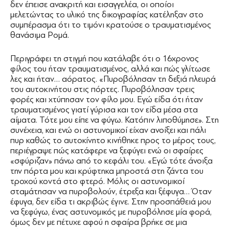
δεν έπεισε ανακριτή και εισαγγελέα, οι οποίοι
μελετώντας το υλικό της δικογραφίας κατέληξαν στο
συμπέρασμα ότι το τιμόνι κρατούσε ο τραυματισμένος
θανάσιμα Ρομά.
Περιγράφει τη στιγμή που κατάλαβε ότι ο 16χρονος
φίλος του ήταν τραυματισμένος, αλλά και πώς γλίτωσε
λες και ήταν… αόρατος. «Πυροβόλησαν τη δεξιά πλευρά
του αυτοκινήτου στις πόρτες. Πυροβόλησαν τρεις
φορές και χτύπησαν τον φίλο μου. Εγώ είδα ότι ήταν
τραυματισμένος γιατί γύρισα και τον είδα μέσα στα
αίματα. Τότε μου είπε να φύγω. Κατόπιν λιποθύμησε». Στη
συνέχεια, και ενώ οι αστυνομικοί είχαν ανοίξει και πάλι
πυρ καθώς το αυτοκίνητο κινήθηκε προς το μέρος τους,
περιέγραψε πώς κατάφερε να ξεφύγει ενώ οι σφαίρες
«σφύριζαν» πάνω από το κεφάλι του. «Εγώ τότε άνοιξα
την πόρτα μου και κρύφτηκα μπροστά στη ζάντα του
τροχού κοντά στο φτερό. Μόλις οι αστυνομικοί
σταμάτησαν να πυροβολούν, έτρεξα και ξέφυγα… Όταν
έφυγα, δεν είδα τι ακριβώς έγινε. Στην προσπάθειά μου
να ξεφύγω, ένας αστυνομικός με πυροβόλησε μία φορά,
όμως δεν με πέτυχε αφού η σφαίρα βρήκε σε μια