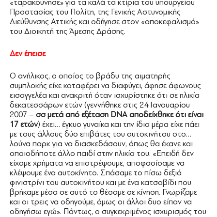
«ταρακούνησε» για τα καλά τα κτίρια του υπουργείου
Προστασίας του Πολίτη, της Γενικής Αστυνομικής
∆ιεύθυνσης Αττικής και οδήγησε στον «αποκεφαλισμό»
του ∆ιοικητή της Άμεσης ∆ράσης.
∆εν έπεισε
Ο ανήλικος, ο οποίος το βράδυ της αιματηρής
συμπλοκής είχε καταφέρει να διαφύγει, άφησε άφωνους
εισαγγελέα και ανακριτή όταν ισχυρίστηκε ότι σε ηλικία
δεκατεσσάρων ετών (γεννήθηκε στις 24 Ιανουαρίου
2007 –
σσ μετά από εξέταση DNA αποδείχθηκε ότι είναι
17 ετών
) έχει… έγκυο γυναίκα και την ίδια μέρα είχε πάει
με τους άλλους δύο επιβάτες του αυτοκινήτου στο…
λούνα παρκ για να διασκεδάσουν, όπως θα έκανε και
οποιοδήποτε άλλο παιδί στην ηλικία του. «Επειδή δεν
είχαμε χρήματα να επιστρέψουμε, αποφασίσαμε να
κλέψουμε ένα αυτοκίνητο. Σπάσαμε το πίσω δεξιά
φινιστρίνι του αυτοκινήτου και με ένα κατσαβίδι που
βρήκαμε μέσα σε αυτό το θέσαμε σε κίνηση. Γνωρίζαμε
και οι τρεις να οδηγούμε, όμως οι άλλοι δυο είπαν να
οδηγήσω εγώ». Πάντως, ο συγκεκριμένος ισχυρισμός του