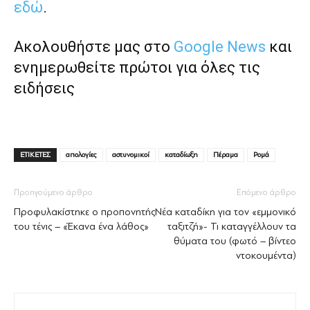
εδώ
.
Ακολουθήστε μας στο
Google News
και
ενημερωθείτε πρώτοι για όλες τις
ειδήσεις
ΕΤΙΚΕΤΕΣ
απολογίες
αστυνομικοί
καταδίωξη
Πέραμα
Ρομά
Προηγούμενο άρθρο
Επόμενο άρθρο
Προφυλακίστηκε ο προπονητής
Νέα καταδίκη για τον «εμμονικό
του τένις – «Έκανα ένα λάθος»
ταξιτζή»- Τι καταγγέλλουν τα
θύματα του (φωτό – βίντεο
ντοκουμέντα)