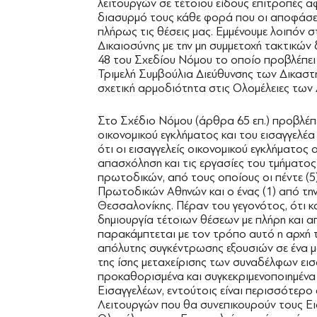
λειτουργών σε τέτοιου είδους επιτροπές 
διασυρμό τους κάθε φορά που οι αποφάσεις
πλήρως τις θέσεις μας. Εμμένουμε λοιπόν σ
Δικαιοσύνης με την μη συμμετοχή τακτικών
48 του Σχεδίου Νόμου το οποίο προβλέπει
Τριμελή Συμβούλια Διεύθυνσης των Δικαστη
σχετική αρμοδιότητα στις Ολομέλειες των 
Στο Σχέδιο Νόμου (άρθρα 65 επ.) προβλέπε
οικονομικού εγκλήματος και του εισαγγελέ
ότι οι εισαγγελείς οικονομικού εγκλήματος
απασχόληση και τις εργασίες του τμήματος σ
πρωτοδικών, από τους οποίους οι πέντε (5)
Πρωτοδικών Αθηνών και ο ένας (1) από τη
Θεσσαλονίκης. Πέραν του γεγονότος, ότι κ
δημιουργία τέτοιων θέσεων με πλήρη και α
παρακάμπτεται με τον τρόπο αυτό η αρχή τ
απόλυτης συγκέντρωσης εξουσιών σε ένα μ
της ίσης μεταχείρισης των συναδέλφων ει
προκαθορισμένα και συγκεκριμενοποιημένα 
Εισαγγελέων, εντούτοις είναι περισσότερο 
Λειτουργών που θα συνεπικουρούν τους Εισ