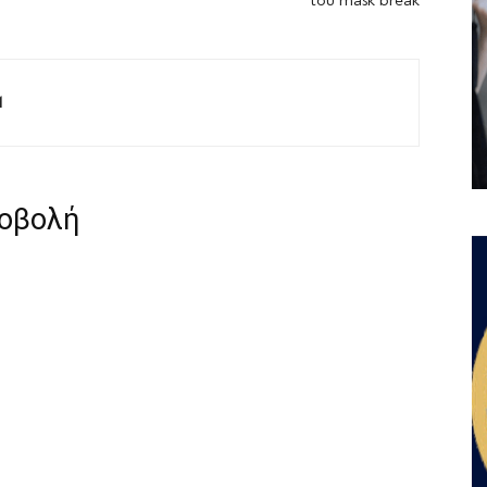
του mask break
M
ροβολή