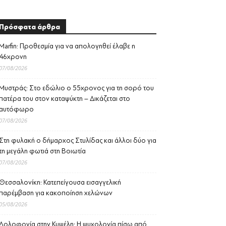
Πρόσφατα άρθρα
Marfin: Προθεσμία για να απολογηθεί έλαβε η
46χρονη
07/08/2026
Μυστράς: Στο εδώλιο ο 55χρονος για τη σορό του
πατέρα του στον καταψύκτη – Δικάζεται στο
αυτόφωρο
07/08/2026
Στη φυλακή ο δήμαρχος Στυλίδας και άλλοι δύο για
τη μεγάλη φωτιά στη Βοιωτία
07/08/2026
Θεσσαλονίκη: Κατεπείγουσα εισαγγελική
παρέμβαση για κακοποίηση χελώνων
05/08/2026
Δολοφονία στην Κυψέλη: Η ψυχολογία πίσω από