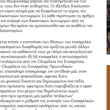
αφού θεωρούσαμε βέβαιη την διαπόμπευση και τον
 τους δεν ήταν επιθυμητές. Οι εξελίξεις δικαίωσαν
το κύριο αίτημά μας να διαφυλαχτεί το κύρος της
 δικαστικών λειτουργών. Σε κάθε περίπτωση το άρθρο
 την επιλογή των δικαστικών λειτουργών από τα
ρίων θα πρέπει να τροποποιηθεί και να αναθέτει την
Δικαστηρίων.
ται επίσης η ενοποίηση των θέσεων του εισαγγελέα
α εγκλημάτων διαφθοράς και ορίζεται μεταξύ άλλων
 ασκούν τα καθήκοντά τους με πλήρη και αποκλειστική
υνεπικουρούν έξι (6) εισαγγελείς ή αντεισαγγελείς
 επιλέγονται από την Ολομέλεια της Εισαγγελίας
ν Ολομέλεια της Εισαγγελίας Πρωτοδικών
ατ’ επανάληψη επισημάναμε την αντίθεση μας στην
ποκλειστική απασχόληση, αφενός διότι
ου φυσικού δικαστή και δημιουργείται ένα πεδίο
όνο πρόσωπο, αφετέρου διότι παραβιάζεται η αρχή
σαγγελέων στο μέτρο που θεμελιώνεται χωρίς
από πριν κριτήρια, μία ομάδα “επίλεκτων”
αξιοκρατική η ρύθμιση της επιλογής των Εισαγγελικών
αγγελείς οικονομικού εγκλήματος από τις οικείες