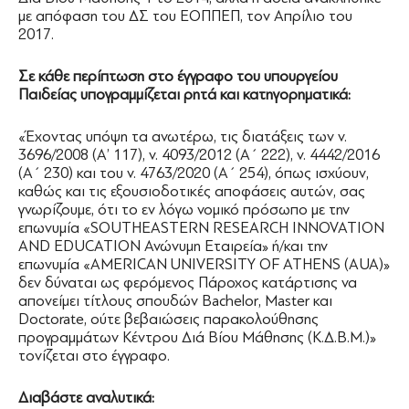
με απόφαση του ΔΣ του ΕΟΠΠΕΠ, τον Απρίλιο του
2017.
Σε κάθε περίπτωση στο έγγραφο του υπουργείου
Παιδείας υπογραμμίζεται ρητά και κατηγορηματικά:
«Έχοντας υπόψη τα ανωτέρω, τις διατάξεις των ν.
3696/2008 (Α’ 117), ν. 4093/2012 (Α΄ 222), ν. 4442/2016
(Α΄ 230) και του ν. 4763/2020 (Α΄ 254), όπως ισχύουν,
καθώς και τις εξουσιοδοτικές αποφάσεις αυτών, σας
γνωρίζουμε, ότι το εν λόγω νομικό πρόσωπο με την
επωνυμία «SOUTHEASTERN RESEARCH INNOVATION
AND EDUCATIOΝ Ανώνυμη Εταιρεία» ή/και την
επωνυμία «AMERICAN UNIVERSITY OF ATHENS (AUA)»
δεν δύναται ως φερόμενος Πάροχος κατάρτισης να
απονείμει τίτλους σπουδών Bachelor, Master και
Doctorate, ούτε βεβαιώσεις παρακολούθησης
προγραμμάτων Κέντρου Διά Βίου Μάθησης (Κ.Δ.Β.Μ.)»
τονίζεται στο έγγραφο.
Διαβάστε αναλυτικά: