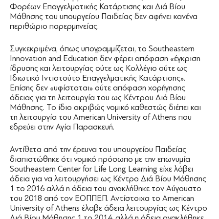
Φορέων Επαγγελματικής Κατάρτισης και Διά Βίου
Μάθησης του υπουργείου Παιδείας δεν αφήνει κανένα
περιθώριο παρερμηνείας.
Συγκεκριμένα, όπως υπογραμμίζεται, το Southeastern
Innovation and Education δεν φέρει απόφαση «έγκριση
ίδρυσης και λειτουργίας ούτε ως Κολλέγιο ούτε ως
Ιδιωτικό Ιντιστούτο Επαγγελματικής Κατάρτισης».
Επίσης δεν «υφίσταται» ούτε απόφαση χορήγησης
άδειας για τη λειτουργία του ως Κέντρου Διά Βίου
Μάθησης. Το ίδιο ακριβώς νομικό καθεστώς διέπει και
τη λειτουργία του American University of Athens που
εδρεύει στην Αγία Παρασκευή.
Αντίθετα από την έρευνα του υπουργείου Παιδείας
διαπιστώθηκε ότι νομικό πρόσωπο με την επωνυμία
Southeastern Center for Life Long Learning είχε λάβει
άδεια για να λειτουργήσει ως Κέντρο Διά Βίου Μάθησης
1 το 2016 αλλά η άδεια του ανακλήθηκε τον Αύγουστο
του 2018 από τον ΕΟΠΠΕΠ. Αντίστοιχα το American
University of Athens έλαβε άδεια λειτουργίας ως Κέντρο
Διά Βίου Μάθησης 1 το 2014, αλλά η άδεια ανακλήθηκε