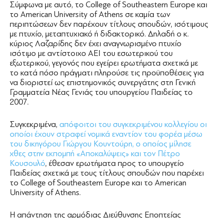
Σύμφωνα με αυτό, το College of Southeastern Europe και
το American University of Athens σε καμία των
περιπτώσεων δεν παρέχουν τίτλους σπουδών, ισότιμους
με πτυχίο, μεταπτυχιακό ή διδακτορικό. Δηλαδή ο κ.
κύριος Λαζαρίδης δεν έχει αναγνωρισμένο πτυχίο
ισότιμο με αντίστοιχο ΑΕΙ του εσωτερικού του
εξωτερικού, γεγονός που εγείρει ερωτήματα σχετικά με
το κατά πόσο πράγματι πληρούσε τις προϋποθέσεις για
να διοριστεί ως επιστημονικός συνεργάτης στη Γενική
Γραμματεία Νέας Γενιάς του υπουργείου Παιδείας το
2007.
Συγκεκριμένα,
απόφοιτοι του συγκεκριμένου κολλεγίου οι
οποίοι έχουν στραφεί νομικά εναντίον του φορέα μέσω
του δικηγόρου Γιώργου Κουντούρη, ο οποίος μίλησε
χθες στην εκπομπή «Αποκαλύψεις» και τον Πέτρο
Κουσουλό
, έθεσαν ερωτήματα προς το υπουργείο
Παιδείας σχετικά με τους τίτλους σπουδών που παρέχει
το College of Southeastern Europe και το American
University of Athens.
Η απάντηση της αρμόδιας Διεύθυνσης Εποπτείας